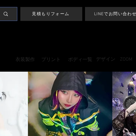
見積もりフォーム
LINEでお問い合わ
や刺繍制作でお困り
PLAYER CLOTHING-J
なら
​デザイン
​ZOOM
繍製作
​衣装製作
​プリント
ボディ一覧