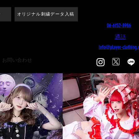
​株式会社PLAYERS
せ
オリジナル刺繍データ入稿
TEL
06-6152-8986
PN-にお任せ下さい
通話
​LINE
E-mail
info@player-clothing
​お問い合わせ