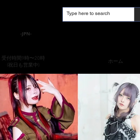
​-JPN-
​衣装制作
受付時間9時〜20時
​ホーム
​刺
(祝日も営業中)